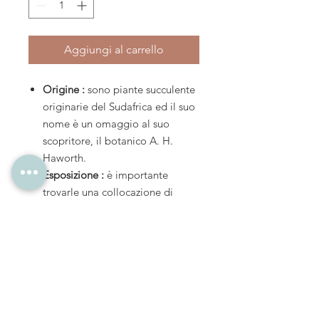
Aggiungi al carrello
Origine :
sono piante succulente
originarie del Sudafrica ed il suo
nome è un omaggio al suo
scopritore, il botanico A. H.
Haworth.
Esposizione :
è importante
trovarle una collocazione di
semi-ombreggiatura, la luce
diretta infatti potrebbe scottare
e disidratare la pianta in poco
tempo.
Temperatura :
il suo habitat
ideale si aggira dai 15-22° C,
non amano troppo il freddo e