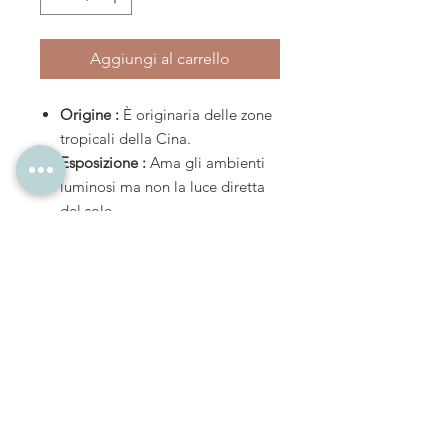
Aggiungi al carrello
Origine :
È originaria delle zone
tropicali della Cina.
Esposizione :
Ama gli ambienti
luminosi ma non la luce diretta
del sole.
Temperatura :
Essendo originaria
delle foreste tropicali ama gli
ambienti caldi ed umidi, evitare
correnti fredde.
Irrigazione :
Non necessita di
molta acqua, assicurarsi che nei
periodi più caldi la fibra di cocco
che avvolge le radici sia sempre
umida.